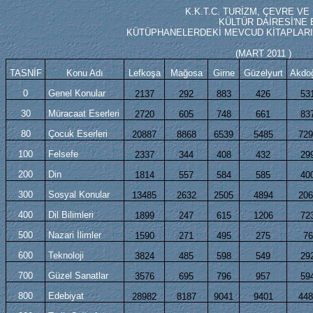
K.K.T.C. TURİZM, ÇEVRE VE KÜLTÜR
KÜLTÜR DAİRESİ'NE BAĞ
KÜTÜPHANELERDEKİ MEVCUD KİTAPLARIN KONUL
(MART 2011 )
TASNİF
Konu Adı
Lefkoşa
Mağosa
Girne
Güzelyurt
Akdo
0
Genel Konular
2137
292
883
426
53
30
Müracaat Eserleri
2720
605
748
661
83
80
Çocuk Eserleri
20887
8868
6539
5485
729
100
Felsefe
2337
344
408
432
29
200
Din
1814
557
584
585
40
300
Sosyal Konular
13485
2632
2505
4894
206
400
Dil Bilimleri
1899
247
615
1206
72
500
Nazari İlimler
1590
271
495
275
76
600
Teknoloji
3824
485
598
549
29
700
Güzel Sanatlar
3576
695
796
957
59
800
Edebiyat
28982
8187
9041
9401
448