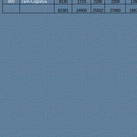
900
Tarih-Coğrafya
9130
1723
2290
2209
139
92381
24906
25502
27080
189